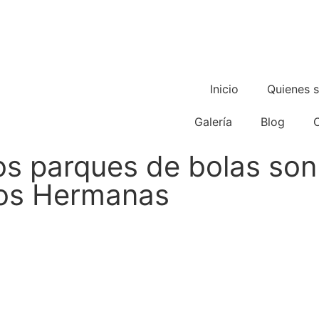
666
info@mun
03
76
60
Inicio
Quienes 
Galería
Blog
los parques de bolas so
Dos Hermanas