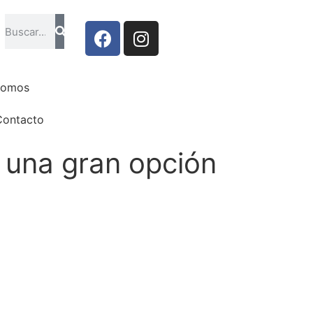
domagicomontequinto.com
somos
Contacto
n una gran opción