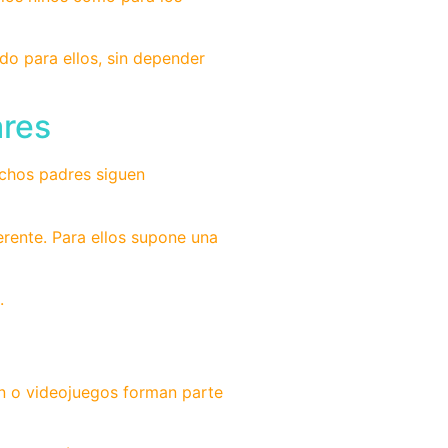
do para ellos, sin depender
ares
uchos padres siguen
erente. Para ellos supone una
.
ión o videojuegos forman parte